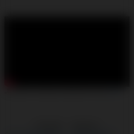
„Szwedzi” atakują | Pogodne Szorty
298
←
Poprzedni
Następne
→
Czy Węgry faktycznie wpadły
Skąd brać pieniądze na