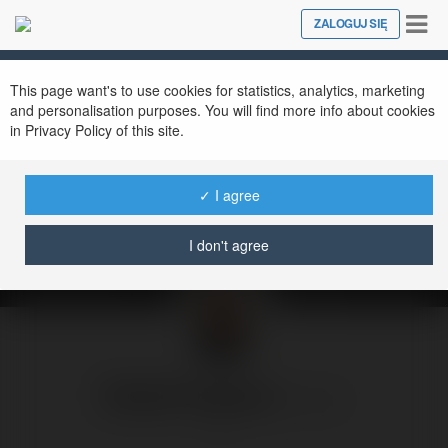
Tog
ZALOGUJ SIĘ
Close
nav
This page want's to use cookies for statistics, analytics, marketing
and personalisation purposes. You will find more info about cookies
in Privacy Policy of this site.
„Szwedzi” atakują |
Pogodne Szorty #298
✓ I agree
sobota, 16 maj 26, 16:59
I don't agree
Radek Pogoda
@rpogoda