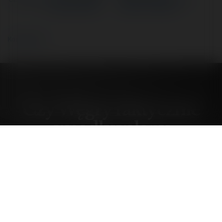
w łapy Brukseli?…
biznes? | Przemek…
Komentarze
Czy Węgry faktycznie
wpadły w łapy
Brukseli?…
poniedziałek, 27 kwiecień 26, 15:00