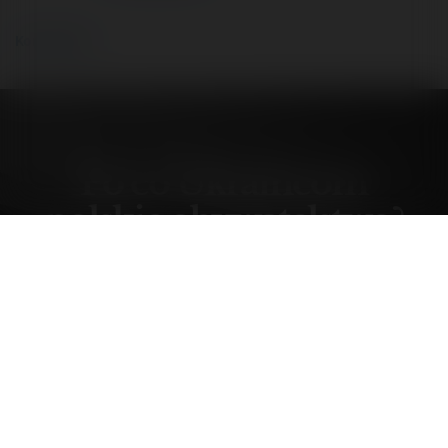
Komentarze
Po co Ukraińcom
polskie obywatelstwo?
środa, 8 październik 25, 02:14
Radek Pogoda
@rpogoda