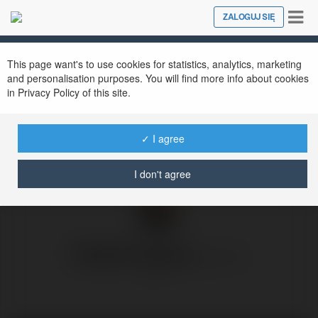
Tog
ZALOGUJ SIĘ
Close
nav
This page want's to use cookies for statistics, analytics, marketing
and personalisation purposes. You will find more info about cookies
in Privacy Policy of this site.
Polska winna wojny?
✓ I agree
środa, 8 październik 25, 07:00
I don't agree
Radek Pogoda
@rpogoda