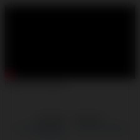
Polska winna wojny?
←
Poprzedni
Następne
→
Po co Ukraińcom polskie
Jak iPhone zmienił świat?
obywatelstwo?