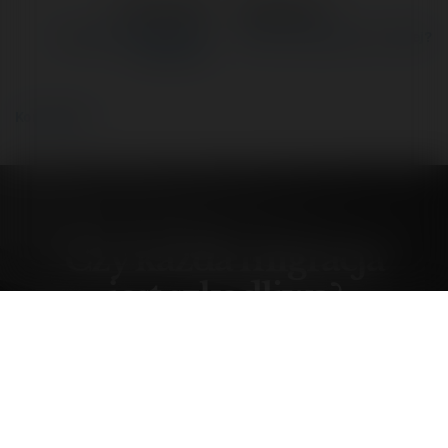
←
Poprzedni
Następne
→
Czy każda migracja jest
Masowa imigracja...i co dalej?
szkodliwa?
Komentarze
Czy każda migracja
jest szkodliwa?
niedziela, 3 sierpień 25, 10:00