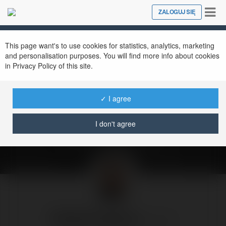
Tog
ZALOGUJ SIĘ
Close
nav
This page want's to use cookies for statistics, analytics, marketing
and personalisation purposes. You will find more info about cookies
in Privacy Policy of this site.
(nie)podległość
energetyczna według
✓ I agree
PiS-u
I don't agree
niedziela, 3 sierpień 25, 11:00
Radek Pogoda
@rpogoda