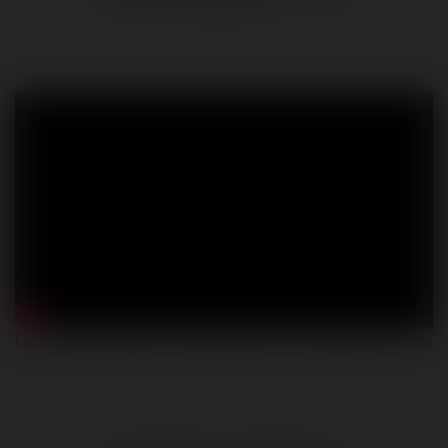
(nie)podległość energetyczna według PiS-u