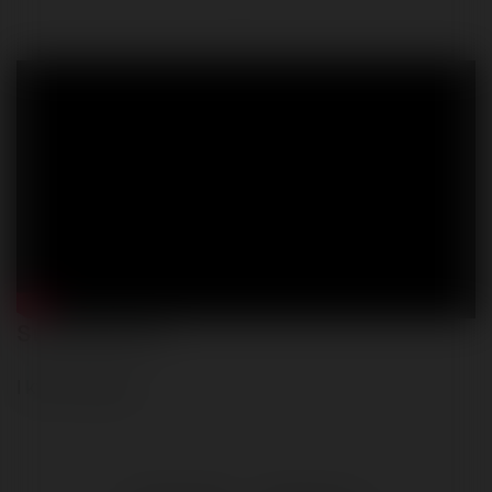
Suwerenność?
I kto to mówi?...