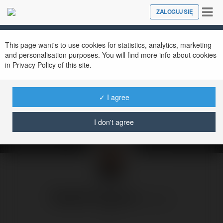
Tog
ZALOGUJ SIĘ
Close
nav
This page want's to use cookies for statistics, analytics, marketing
and personalisation purposes. You will find more info about cookies
in Privacy Policy of this site.
Suwerenność? I kto to
mówi?...
✓ I agree
czwartek, 31 lipiec 25, 11:00
I don't agree
Radek Pogoda
@rpogoda