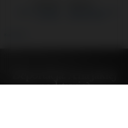
←
Poprzedni
Następne
→
Deportacja? A na jakiej
Nie dla prywatyzacji usług
podstawie?
publicznych...serio?
Komentarze
Deportacja? A na jakiej
podstawie?
czwartek, 31 lipiec 25, 10:00