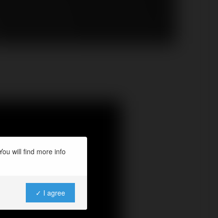
ou will find more info
✓ I agree