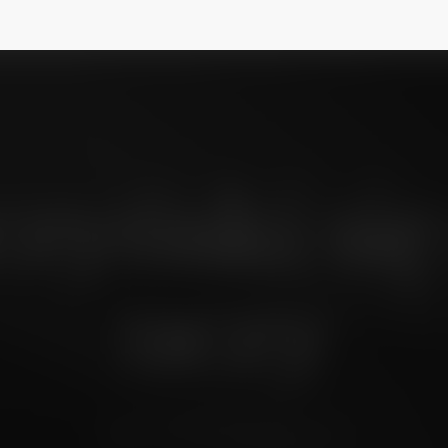
zyński się
uczy
poniedziałek, 28 lipiec 25, 07:00