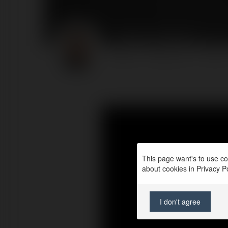
Radek Pogoda
@rpogod
PROFIL
PRODUKTY
BLOG
This page want's to use coo
about cookies in Privacy Pol
I don't agree