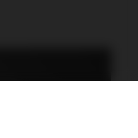
a
o |