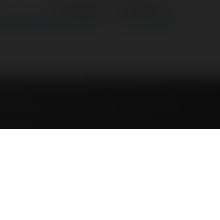
←
Poprzedni
Następne
→
ńskiego | Pogodne Szorty #242
Efekt Tuska 2025
Deklaracj
czyńskieg