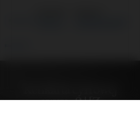
←
Poprzedni
Następne
→
Kenkarta cyfrowej owcy - 2 |
Nowa wojna na wschodzie
[Z archiwum…
czy III Wojna Światowa?…
Komentarze
Kenkarta cyfrowej
owcy - 2 | [Z
archiwum…
środa, 11 czerwiec 25, 21:00