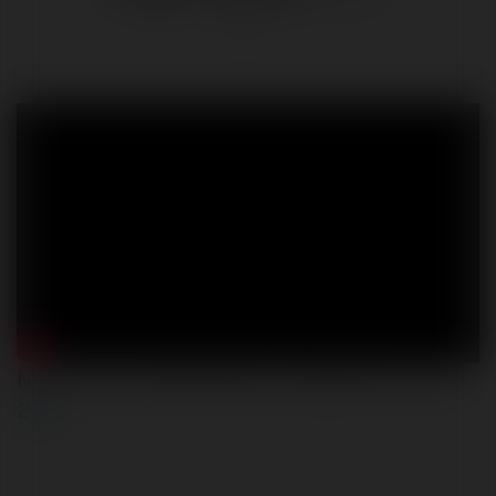
Miliony na rozpierduchę | Pogodne Szorty
235