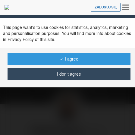
Tog
ZALOGUJ SIĘ
Close
nav
This page want's to use cookies for statistics, analytics, marketing
and personalisation purposes. You will find more info about cookies
in Privacy Policy of this site.
Miliony na
rozpierduchę |
✓ I agree
Pogodne Szorty #235
I don't agree
piątek, 13 czerwiec 25, 18:32
Radek Pogoda
@rpogoda