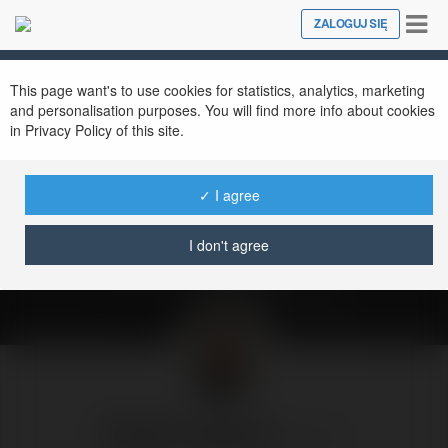
Tog
ZALOGUJ SIĘ
Close
nav
This page want's to use cookies for statistics, analytics, marketing
and personalisation purposes. You will find more info about cookies
in Privacy Policy of this site.
Najkrótsza
prezydentura i co
✓ I agree
dalej... | Pogodne…
I don't agree
poniedziałek, 2 czerwiec 25, 19:51
Radek Pogoda
@rpogoda