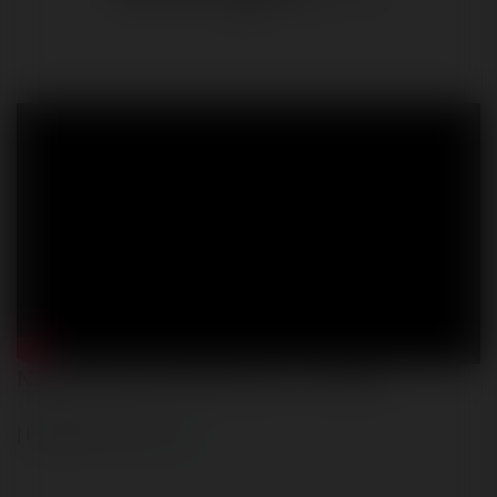
Najkrótsza prezydentura i co dalej...
| Pogodne Szorty
232