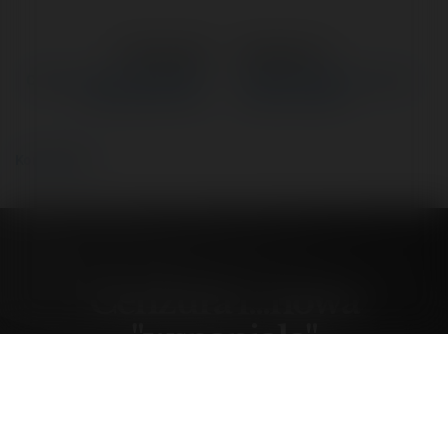
←
Poprzedni
Następne
→
Cenzura i...nowa "wspaniała"
Kłamliwe mapki? Czy tylko
konstytucja? A po…
zwykła, sprytna…
Komentarze
Cenzura i...nowa
"wspaniała"
konstytucja? A po…
poniedziałek, 2 czerwiec 25, 03:25