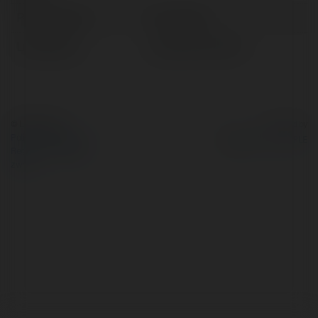
Pełna nazwa:
Rory Taylor
Lokalizacja:
Jastrowie, Poland
© Ekademia.pl
Powered by
Polityka Prywatności
Regulamin
|
Zażądaj
zwrotu