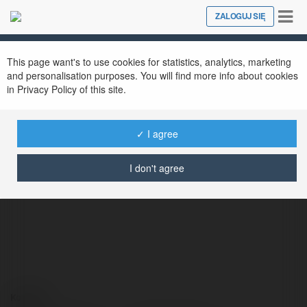
Tog
ZALOGUJ SIĘ
Close
nav
This page want's to use cookies for statistics, analytics, marketing
and personalisation purposes. You will find more info about cookies
in Privacy Policy of this site.
✓ I agree
Rory Taylor
@rorytaylor
I don't agree
Kontakt: