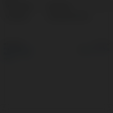
Pełna nazwa:
Robyn Reid
Lokalizacja:
Stalowa Wola, Poland
© Ekademia.pl
Powered by
Polityka Prywatności
Regulamin
|
Zażądaj
zwrotu