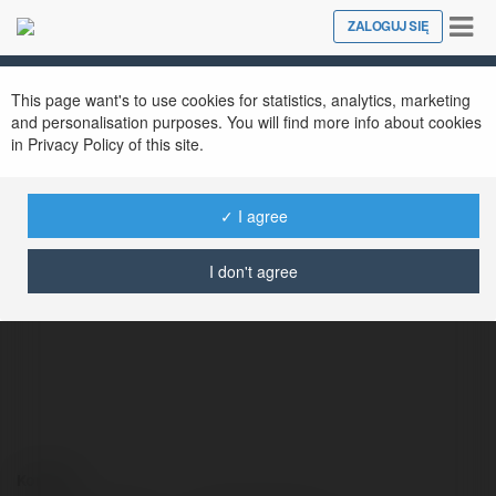
Tog
ZALOGUJ SIĘ
Close
nav
This page want's to use cookies for statistics, analytics, marketing
and personalisation purposes. You will find more info about cookies
in Privacy Policy of this site.
✓ I agree
Robyn Reid
@robynreid
I don't agree
Kontakt: