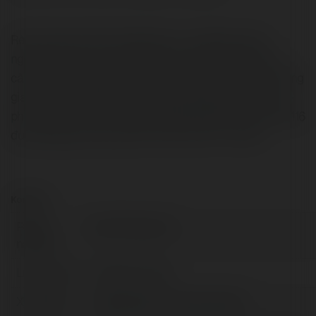
Rèm phòng thờ Rèm Đăng Khoa – giải pháp trang
nghiêm, tinh tế cho không gian tâm linh. Chất liệu cao
cấp, thiết kế chuẩn phong thủy, tôn vinh nét truyền thống
gia đình Việt. Website: https://remdangkhoa.com/rem-
phong-tho/ Phone: 0983 283 699 Address: Số 36 ngõ 116
đường Nguyễn Xiển, quận Thanh Xuân, TP Hà Nội
Kontakt:
Pełna
Rèm Phòng Thờ
nazwa:
Lokalizacja:
Hà Nội, Armenia
X/Twitter:
httpstwittercomremphongtho