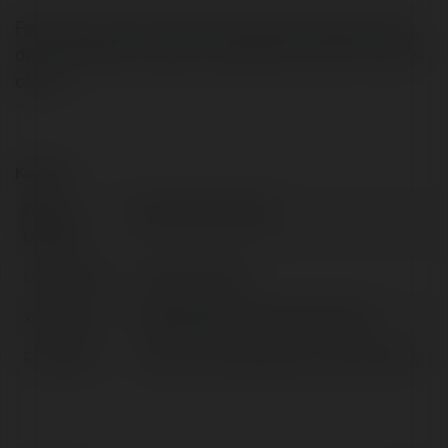
Rèm Xinh tự hào là một trong những thương hiệu hàng
đầu tại Việt Nam chuyên cung cấp các loại rèm cửa cao
cấp tại
Kontakt:
Pełna
Rèm Cửa Cao Cấp
nazwa:
Lokalizacja:
Hanoi, Armenia
X/Twitter:
httpstwittercomremcuacaocap
Facebook:
https://www.facebook.com/RemXinh/