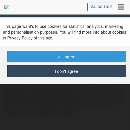
Tog
ZALOGUJ SIĘ
Close
nav
This page want's to use cookies for statistics, analytics, marketing
and personalisation purposes. You will find more info about cookies
in Privacy Policy of this site.
✓ I agree
Rio66 com co
@rio66comcorio66comco
I don't agree
Rio66 là cổng game đổi thưởng đa dạng,
mang đến trải nghiệm giải trí trực tuyến hiện
đại và uy tín. Người chơi được chọn lựa từ
các trò chơi quay hũ, poker,