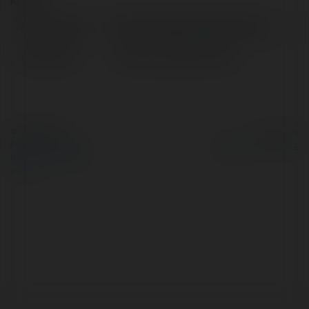
Kontakt:
Pełna nazwa:
Rinkashichikitoka Moorefield
Lokalizacja:
Janów Lubelski, Poland
© Ekademia.pl
Powered by
Polityka Prywatności
Regulamin
|
Zażądaj
zwrotu