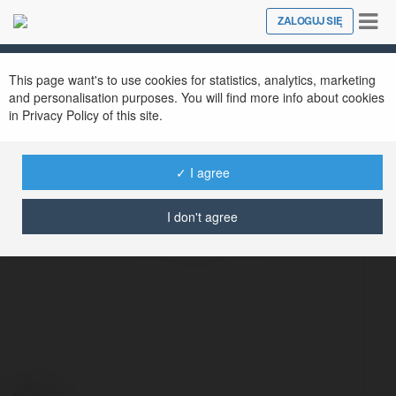
Tog
ZALOGUJ SIĘ
Close
nav
This page want's to use cookies for statistics, analytics, marketing
and personalisation purposes. You will find more info about cookies
in Privacy Policy of this site.
✓ I agree
Rinkashichikitoka Moorefield
I don't agree
@rinkashichikitokamoorefield