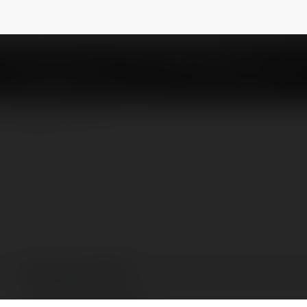
ikvipnikeairmax
NEWSLETTER
Cổng game RIKVIP
Hồ Chí Minh=, Vietnam