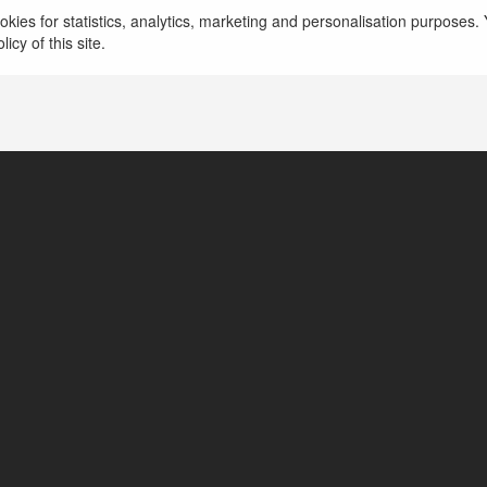
kies for statistics, analytics, marketing and personalisation purposes. Y
https://www.nikeairmax-97.us.com/
icy of this site.