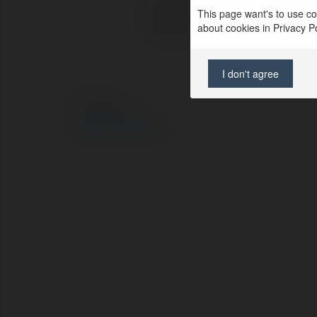
This page want's to use coo
Strona WWW:
about cookies in Privacy Pol
I don't agree
© Ekademia.pl
Polityka Prywatności
Regulamin
|
Zażądaj zwrotu