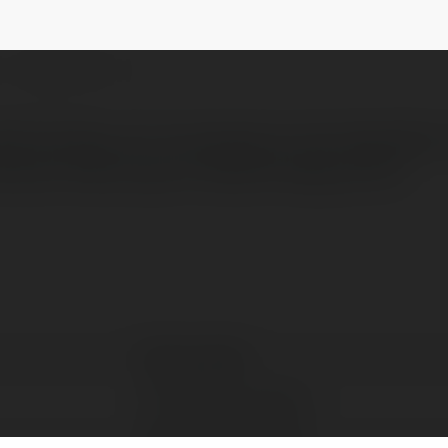
h
NEWSLETTER
ổi thưởng uy tín, đa dạng trò chơi hấp dẫn nh
 mật an toàn, nạp rút nhanh chóng, hỗ trợ
Rikvip health
Hồ Chí Minh, Vietnam
https://rikvip.health/