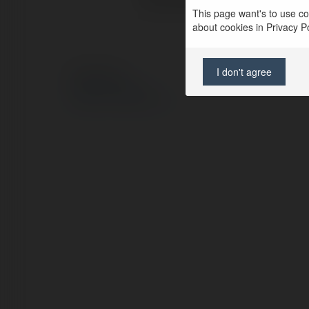
This page want's to use coo
about cookies in Privacy Pol
I don't agree
© Ekademia.pl
Polityka Prywatności
Regulamin
|
Zażądaj zwrotu