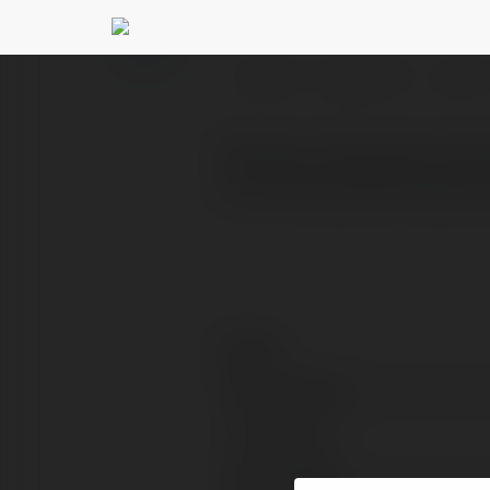
Rikvip health
@rikviphealt
PROFIL
PRODUKTY
BLOG
Rikvip là cổng game bài đ
xỉu. Đồ họa sắc nét, bảo
Kontakt:
Pełna nazwa:
Lokalizacja:
Strona WWW: