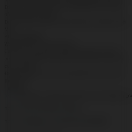
Đây chính là điểm cộng lớn khiến RIKVIP thu hút đông
đảo thành viên tham gia.
Địa chỉ: 839 Đ. Quang Trung, Phường 12, Gò Vấp, Hồ Chí
Minh
SĐT: 0918199975
Website:
https://rikvipro.online/
Các dịch vụ cung cấp: Cung cấp đa dạng trò chơi cá
cược trực tuyến như casino live, tài xỉu, nổ hũ, xổ số, cá
cược thể thao
Điểm khác biệt: Hỗ trợ 24/7, giao diện mượt mà, tỷ lệ
thưởng cao
Hashtag:
rikvip
conggame_rikviprikvip.comlink_vao_rikviprikvip_
https://www.metroflog.co/rikviproo
https://hubhopper.com/podcast/rikvip/468907