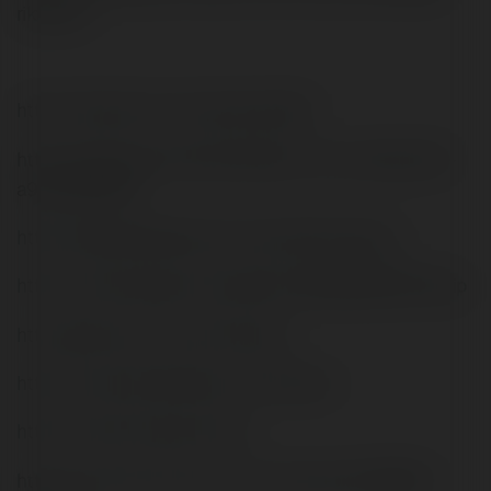
rikviproo/
https://blender.community/rikvip107/
https://givestar.io/profile/0f235cec-3c3c-44a8-a912-
a9eca8e8f583
https://expathealthseoul.com/profile/rikviproo/
https://www.akaqa.com/question/q19192580416-Rikvip
http://gendou.com/user/rikviproo
https://www.bondhuplus.com/rikviproo
https://host.io/rikvipro.online
https://www.iniuria.us/forum/member.php?596936-