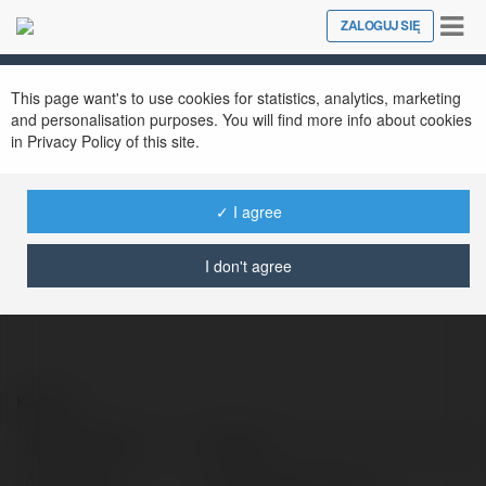
Tog
ZALOGUJ SIĘ
Close
nav
This page want's to use cookies for statistics, analytics, marketing
and personalisation purposes. You will find more info about cookies
in Privacy Policy of this site.
Rik vip
@rikvip1ch
✓ I agree
I don't agree
Kontakt:
Pełna nazwa:
Rik vip