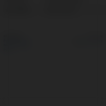
Lokalizacja:
Hồ Chí Minh, Vietnam
Strona WWW:
https://rikvip1.ch/
© Ekademia.pl
Powered by
Polityka Prywatności
Regulamin
|
Zażądaj
zwrotu