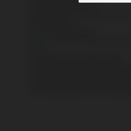
Website: https://rikvip10.top/
ĐC: 638/12/8 Đ. Quang Trung, Phường 11, 
SĐT: 0918543735
Email: contact@rikvip10.top
Tags:
rikvip
nhacairikviptrangchurikviprikvi
Social
https://www.fintact.io/user/rikvip10top
https://www.matrix-digi.com/forums/mem
http://biowong.freehostia.com/phpbb2/pr
https://forum.skullgirlsmobile.com/membe
https://www.hislibris.com/foro-new/prof