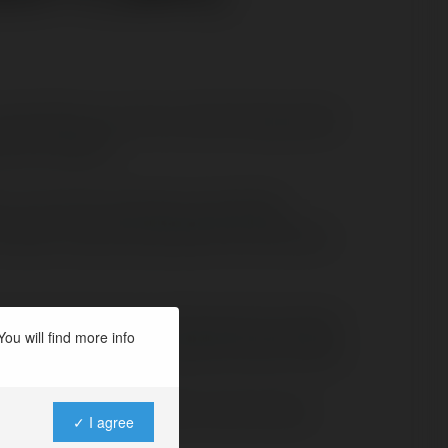
yến đỉnh cao và thú vị nhất. Với giao diện
 trò chơi bài.
và vô số trò chơi khác với tỷ lệ đổi
 bạch và bảo mật tuyệt đối với hệ thống
u phần thưởng giá trị. Đội ngũ hỗ trợ khách
ou will find more info
 mọi vấn đề của bạn một cách nhanh chóng.
hiều khuyến mãi hấp dẫn và tận hưởng
✓ I agree