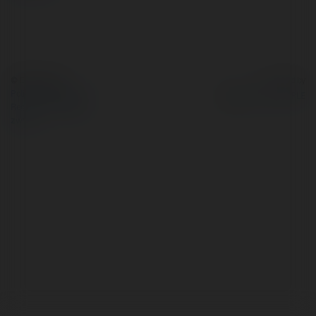
© Ekademia.pl
Powered by
Polityka Prywatności
Regulamin
|
Zażądaj
zwrotu