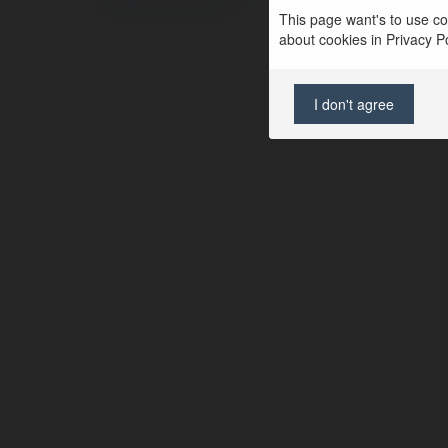
Regulamin
|
Zażądaj zwrotu
This page want's to use coo
about cookies in Privacy Pol
I don't agree