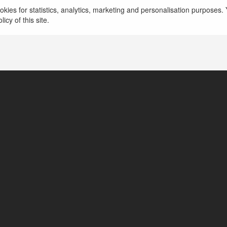
kies for statistics, analytics, marketing and personalisation purposes. Y
icy of this site.