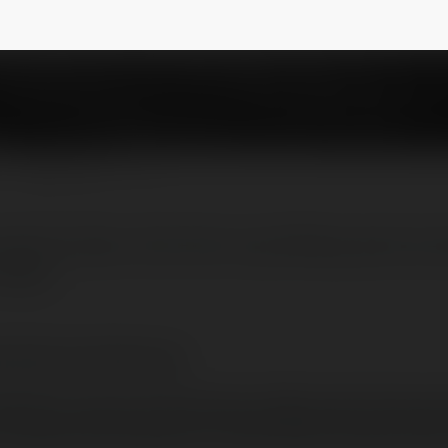
9
NEWSLETTER
quả dự đoán xổ số hôm nay Những cách dự đ
nhiều…
ự đoán xổ số hôm nay
n bắc, trung, nam thì rất được nhiều người chơi qu
 của người chơi cũng như sự chắc chắn của người chơ