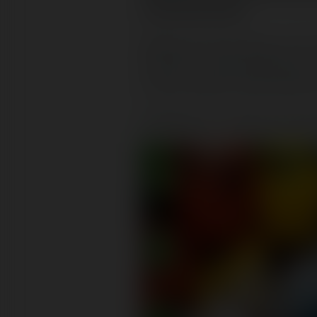
mà mình dự đoán.
Những con số du doan xo so 3
hôm đó. Tuy nhiên việc đưa ra
an tâm cũng như chắc chắn hơ
Những con số được cập nhậ