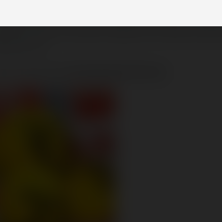
ình những con số tốt nhất thông qua những phương phá
nhất hay chính xác nhất cho người chơi, nhưng nó sẽ là
những con số
được cập nhật tại
Dự đoán kqxs hôm nay