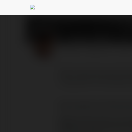
amelin amelin
@rhx0164
PROFIL
PRODUKTY
BLOG
Hãy cùng nhau xem kết 
trung, nam thì rất được 
Hãy
cùng nhau xem kết quả d
Những cách dự đoán xổ số miề
nhiều như vậy là do nhu cầu