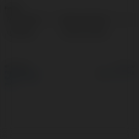
Kontakt:
Pełna nazwa:
Mariusz Ławniczak
Lokalizacja:
Choszczno, Poland
© Ekademia.pl
Powered by
Polityka Prywatności
Regulamin
|
Zażądaj
zwrotu