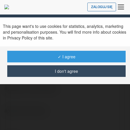
Tog
ZALOGUJ SIĘ
Close
nav
This page want's to use cookies for statistics, analytics, marketing
and personalisation purposes. You will find more info about cookies
in Privacy Policy of this site.
✓ I agree
Mariusz Ławniczak
@rezor37
I don't agree
apteka internetowa
apteka internetowa