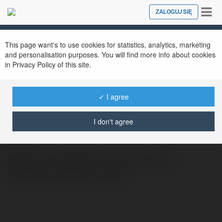
Tog
ZALOGUJ SIĘ
Close
nav
This page want's to use cookies for statistics, analytics, marketing
and personalisation purposes. You will find more info about cookies
in Privacy Policy of this site.
✓ I agree
reinacarrier reina
@reinacarrierreina
I don't agree
Meskipun LGOBOLA DAFTAR adalah
permainan keberuntungan,