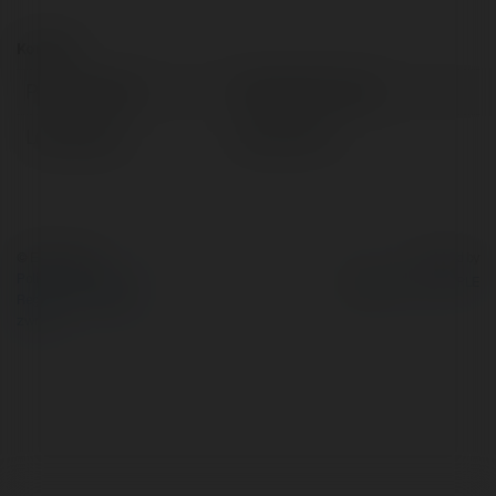
Kontakt:
Pełna nazwa:
reinacarrier reina
Lokalizacja:
carrier, Peru
© Ekademia.pl
Powered by
Polityka Prywatności
Regulamin
|
Zażądaj
zwrotu