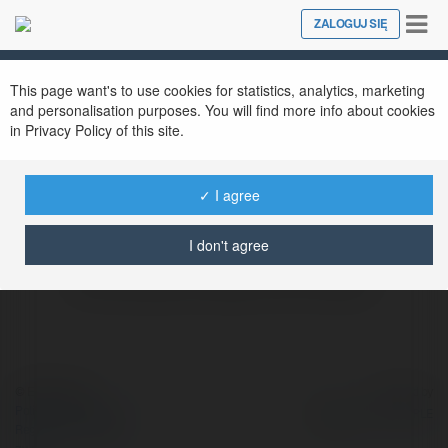
Tog
ZALOGUJ SIĘ
Close
nav
Red 88
@red8803
This page want's to use cookies for statistics, analytics, marketing
and personalisation purposes. You will find more info about cookies
in Privacy Policy of this site.
Website: https://red889.net/
więcej
✓ I agree
I don't agree
Brak widzialnych wpisów w tym miejscu.
© Ekademia.pl
Powered by
Polityka Prywatności
Regulamin
|
Zażądaj