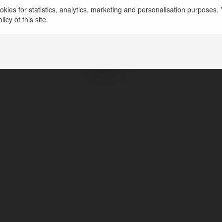
Nhà cái RC88
kies for statistics, analytics, marketing and personalisation purposes. Y
icy of this site.
viet nam, Vietnam
https://rc88.pw/
rc88pw