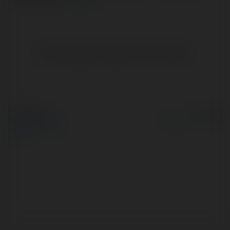
Brak widzialnych wpisów w tym miejscu.
© Ekademia.pl
Powered by
Polityka Prywatności
Regulamin
|
Zażądaj
zwrotu