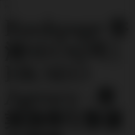
rn
rn
Rankpage 香
港SEO公司 |
HK SEO
Agency - 專
業搜尋引擎優