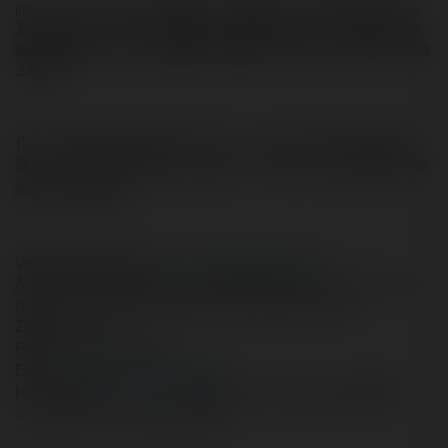
此外，Rankpage 亦結合最新的人工智能技術，提升數據分析能力
及優化效率，讓AI SEO 策略更加精準及具前瞻性。無論是本地業
務還是國際市場，我們都能提供相應的優化方案，協助企業拓展線
上版圖。
作為一家持續發展的香港 SEO 公司，Rankpage 致力於提供清晰、
透明SEO收費及以結果為導向的服務，幫助客戶建立長期穩定的網
絡曝光及業務增長。
Website (URL SEO):
https://www.rankpage.com.hk/
Adress:
香港灣仔駱克道54-62號博匯大廈9樓02室 Unit 02, 9/F., The
Broadway, No. 54-62 Lockhart Road, Wanchai, Hong Kong
Zipcode
000000
:
Phone
+85 15317632627
:
Email
:
rankpageseohk@gmail.com
Hastags, tag
SEOServicesHK
SEOAgencyHongKong #香港SEO
SEO
公司Rankpage #香港SEO優化