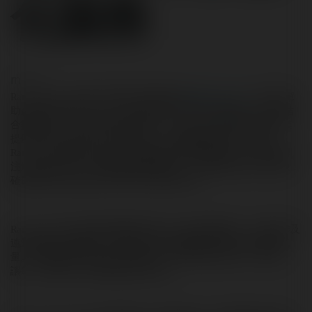
化服務
rn
rn
rn
Rankpage 是一家專注於搜尋引擎優化的
香港 SEO 公司
，致力於幫
助企業提升網站在 Google 等搜尋引擎中的排名及曝光率。透過結
合數據分析、內容策略及技術優化，Rankpage 為不同規模的企業
提供實用且有效的 SEO 解決方案。與傳統數碼營銷方式不同，
Rankpage 更著重長遠及可持續的搜尋引擎優化策略。我們不僅關
注短期排名提升，更重視網站整體質素、內容相關性及用戶體驗，
確保網站在競爭激烈的市場中保持穩定表現。
Rankpage 的SEO服務涵蓋關鍵字研究、網站結構優化、內容創作及
連結建設等多個範疇，幫助本地企業或國際全面提升自然搜尋流
量。我們根據不同行業及市場需求，制定度身訂造的 SEO 策略，
讓每一項優化工作都能發揮最大效益。