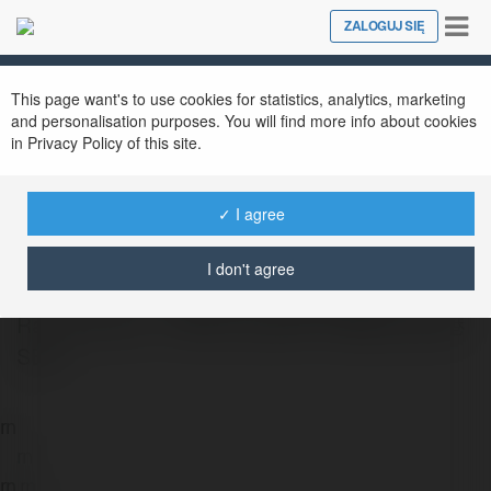
Tog
ZALOGUJ SIĘ
Close
nav
This page want's to use cookies for statistics, analytics, marketing
and personalisation purposes. You will find more info about cookies
in Privacy Policy of this site.
Rankpage 香港SEO公司
@rankpageseohk
✓ I agree
rn rn rn rn rn Rankpage 香港SEO公司 | HK
I don't agree
SEO Agency - 專業搜尋引擎優化服務 rn rn rn
Rankpage 是一家專注於搜尋引擎優化的香港
SEO…
rn
rn
rn
rn