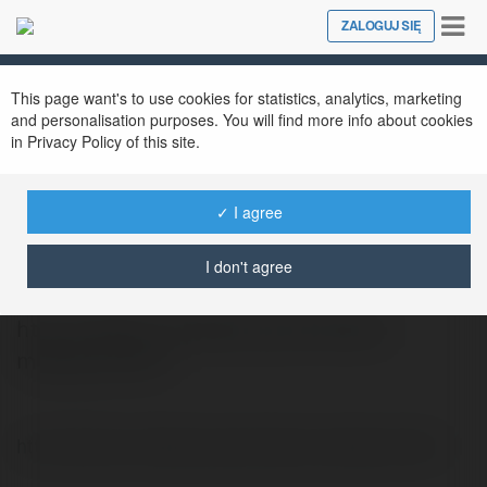
Tog
ZALOGUJ SIĘ
Close
nav
This page want's to use cookies for statistics, analytics, marketing
and personalisation purposes. You will find more info about cookies
in Privacy Policy of this site.
✓ I agree
Karol Kilian
@radis30
I don't agree
http://oficyna-medyczny.pl/artykuly-
medyczne.html
http://oficyna-medyczny.pl/artykuly-medyczne.html