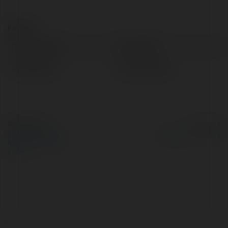
Kontakt:
Pełna nazwa:
Karol Kilian
Lokalizacja:
Krynki, Poland
© Ekademia.pl
Powered by
Polityka Prywatności
Regulamin
|
Zażądaj
zwrotu