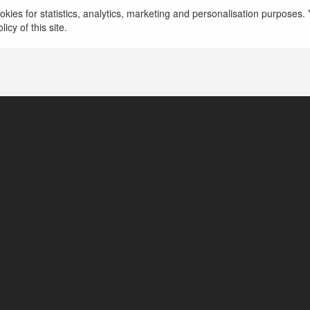
Dzisiejsze formy reklamowania znacząco pozmien
kies for statistics, analytics, marketing and personalisation purposes. Y
reklamobiorców. Przeobrażenia dnia codzienne
icy of this site.
przez sieć internetową…
więcej