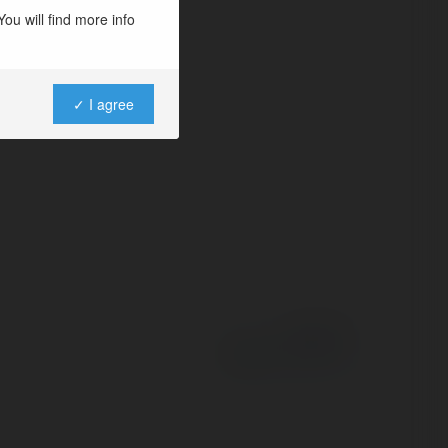
iały spojrzenie na
ou will find more info
go powodowane są
✓ I agree
Powered by