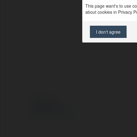
This page want's to use coo
about cookies in Privacy Pol
I don't agree
© Ekademia.pl
Polityka Prywatności
Regulamin
|
Zażądaj zwrotu