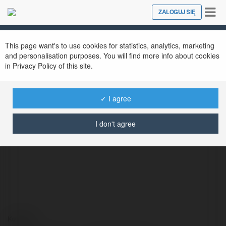
Tog
ZALOGUJ SIĘ
Close
nav
This page want's to use cookies for statistics, analytics, marketing
and personalisation purposes. You will find more info about cookies
in Privacy Policy of this site.
✓ I agree
Queen Jerde
@queenjerde
I don't agree
Kontakt: