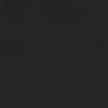
Pełna nazwa:
Queen Jerde
Lokalizacja:
Gryfów Śląski, Poland
© Ekademia.pl
Powered by
Polityka Prywatności
Regulamin
|
Zażądaj
zwrotu