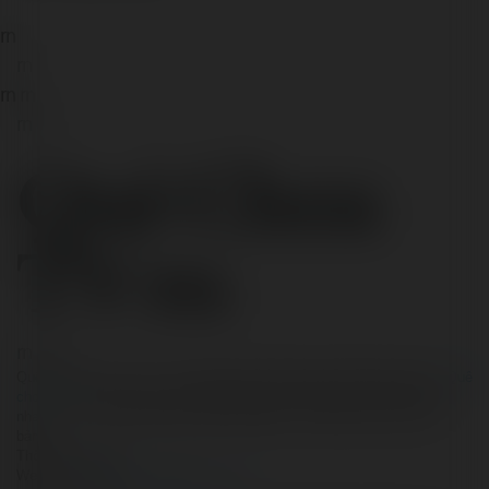
rn
rn
rn
rn
rn
rn
Quê Choa
TV rn
rn
rn
rn
Quê Choa | Link xem trực tiếp bóng đá Worldcup 2026 QueChoaTV
Quê
choa TV
là kênh xem trực tiếp bóng đá với đường truyền phát sóng
nhanh số 1, xem WorldCup miễn phí bằng TV, điện thoại, máy tính
bảng.
Thông tin liên hệ:
Website:
https://quechoatvlive.com/