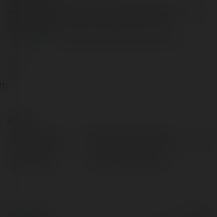
Hotline: Chưa có
Địa chỉ: 15 Đường Trần Bạch Đằng Khu Đô Thị Mới Thủ Thiêm, 15 Đ.
Trần Bạch Đằng, An Khánh, Hồ Chí Minh 70000, Việt Nam
Zipcode: 72000
Hastag:
quechoatv
tructiepquechoatvlinkquechoatvquechoa_tv
rn
rn
rn
rn
Kontakt:
Pełna nazwa:
Quê Choa TV Live Com
Lokalizacja:
Hồ Chí Minh, Vietnam
© Ekademia.pl
Powered by