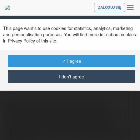
Tog
ZALOGUJ SIĘ
Close
nav
This page want's to use cookies for statistics, analytics, marketing
and personalisation purposes. You will find more info about cookies
in Privacy Policy of this site.
✓ I agree
jonhn13 andrew
@q9inv
I don't agree
Serdecznie zapraszamy wszystkich
mieszkacow oraz goszczzcych obok nas
turystow na wakacyjna impreze W ow
weekend po raz kolejny bedzie nieslychanie