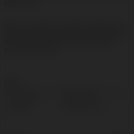
goraco, zas…
Serdecznie zapraszamy wszystkich mieszkacow oraz
goszczzcych obok nas turystow na wakacyjna impreze
W ow weekend po raz kolejny bedzie nieslychanie
goraco, zas to nie viagra
Kontakt:
Pełna nazwa:
jonhn13 andrew
Lokalizacja:
Kluczbork, Poland