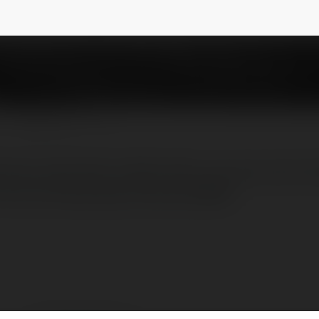
i
NEWSLETTER
ược biết đến là điểm đến cá cược hot hit nh
 nhà cái đang tặng thưởng 3888k