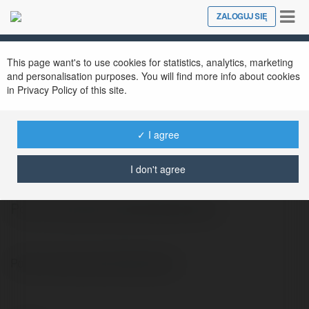
Tog
ZALOGUJ SIĘ
Close
nav
This page want's to use cookies for statistics, analytics, marketing
and personalisation purposes. You will find more info about cookies
in Privacy Policy of this site.
✓ I agree
Tomek Chudziński
@poli119
I don't agree
Pomoc prawna poszkodowanym
Pomoc prawna poszkodowanym