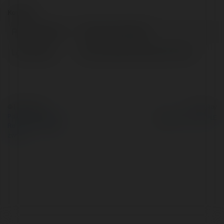
Kontakt:
Pełna nazwa:
Tomek Chudziński
Lokalizacja:
BaranówSandomierski, Poland
© Ekademia.pl
Powered by
Polityka Prywatności
Regulamin
|
Zażądaj
zwrotu