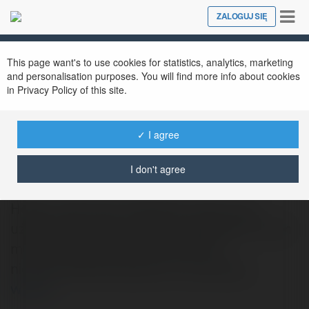
Tog
ZALOGUJ SIĘ
Close
nav
This page want's to use cookies for statistics, analytics, marketing
and personalisation purposes. You will find more info about cookies
in Privacy Policy of this site.
✓ I agree
Zbyszek Kubinak
@pobole
I don't agree
Hejka, moje imię to Zbyszek i jako nowy
użytkownik tego portalu pragnąłbym w tym
miejscu napisać kilka słów. Biuro
nieruchomości Szczecin to ma praca,…
więcej