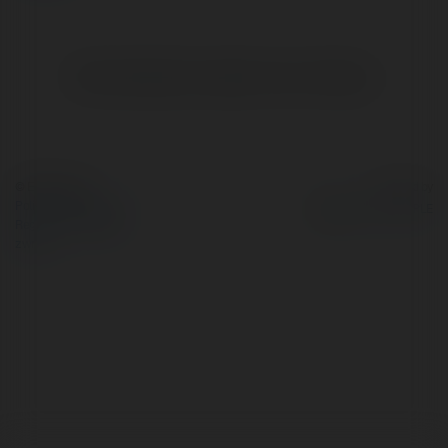
Brak widzialnych wpisów w tym miejscu.
© Ekademia.pl
Powered by
Polityka Prywatności
Regulamin
|
Zażądaj
zwrotu