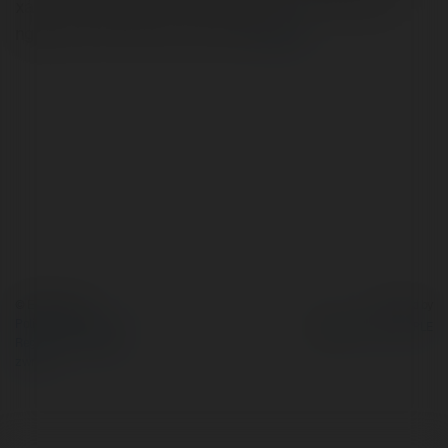
xác với công nghệ AI EX1. BS. Giang hơn 20 năm kinh
nghiệm tiêu hóa, khám tại Hà Nội
więcej
© Ekademia.pl
Powered by
Polityka Prywatności
Regulamin
|
Zażądaj
zwrotu