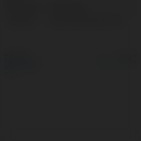
Pełna nazwa:
Piotr Sieradzan
Lokalizacja:
Baranów Sandomierski, Poland
© Ekademia.pl
Powered by
Polityka Prywatności
Regulamin
|
Zażądaj
zwrotu