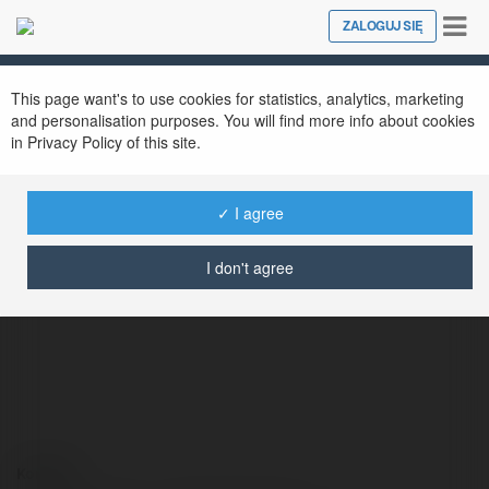
Tog
ZALOGUJ SIĘ
Close
nav
This page want's to use cookies for statistics, analytics, marketing
and personalisation purposes. You will find more info about cookies
in Privacy Policy of this site.
✓ I agree
Piotr Sieradzan
@piotrsieradzan
I don't agree
Kontakt: