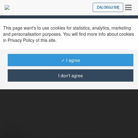
Tog
ZALOGUJ SIĘ
Close
nav
This page want's to use cookies for statistics, analytics, marketing
and personalisation purposes. You will find more info about cookies
in Privacy Policy of this site.
✓ I agree
Piotr Domanwoski
@piotrdomanwoski
I don't agree
Kontakt: