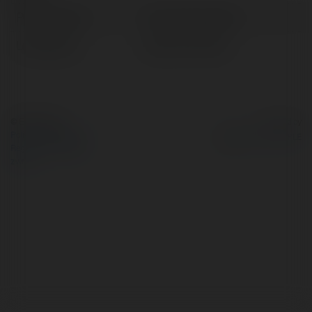
Pełna nazwa:
Piotr Domanwoski
Lokalizacja:
Gościno, Poland
© Ekademia.pl
Powered by
Polityka Prywatności
Regulamin
|
Zażądaj
zwrotu