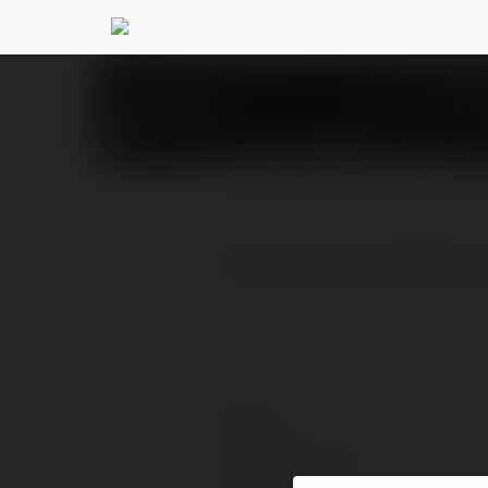
pink digital
@pinkdigital
PROFIL
PRODUKTY
BLOG
https://www.pinkdigital.
Kontakt:
Pełna nazwa: