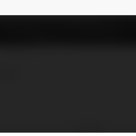
NEWSLETTER
co.uk/
pink digital