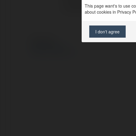
This page want's to use coo
Lokalizacja:
about cookies in Privacy Pol
I don't agree
© Ekademia.pl
Polityka Prywatności
Regulamin
|
Zażądaj zwrotu