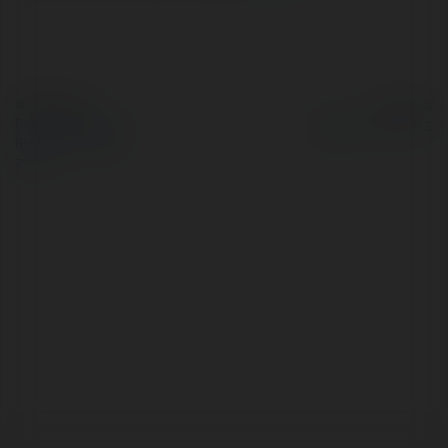
© Ekademia.pl
Powered by
Polityka Prywatności
Regulamin
|
Zażądaj
zwrotu