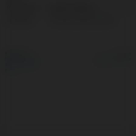
Pełna nazwa:
pg99click pg99click
Lokalizacja:
Hai Duong , Vietnam, Vietnam
© Ekademia.pl
Powered by
Polityka Prywatności
Regulamin
|
Zażądaj
zwrotu