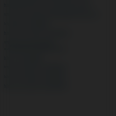
https://app.roll20.net/users/16524765/trang-chu-pg88
https://www.are.na/trang-ch-pg88/pg88dating-fqejvncm9ok
https://audio.com/pg88dating
https://www.awwwards.com/pg88dating/
https://b.cari.com.my/home.php?
mod=space&uid=3294686&do=profile
https://x.com/pg88dating
https://www.pinterest.com/pg88dating/
https://www.facebook.com/pg88dating
https://www.youtube.com/@pg88dating