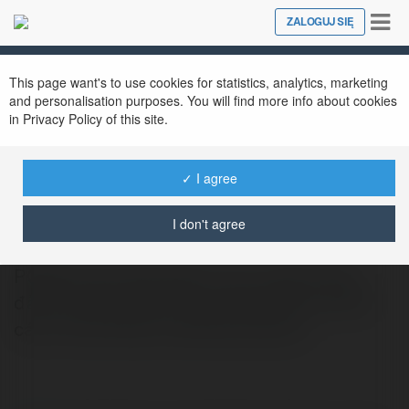
Tog
ZALOGUJ SIĘ
Close
nav
This page want's to use cookies for statistics, analytics, marketing
and personalisation purposes. You will find more info about cookies
in Privacy Policy of this site.
✓ I agree
Trang Chủ PG88
@pg88dating
I don't agree
PG88 là nền tảng giải trí trực tuyến hàng
đầu với đa dạng trò chơi hấp dẫn như bắn
cá, trò chơi slot, có thể thao tác ảo…