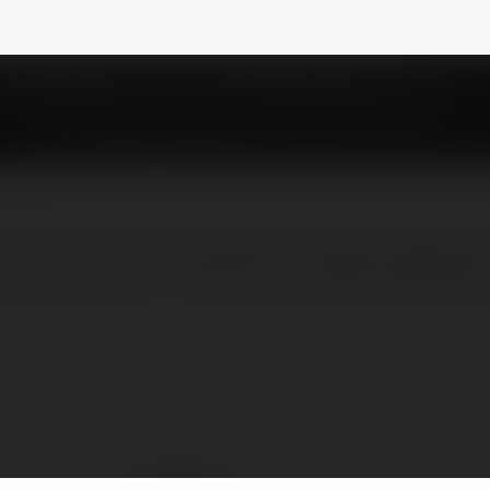
 nhà cái uy tín nhờ dịch vụ chuyên nghiệp, tố