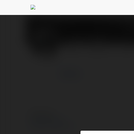
Paweł Hubo
@pawehubo
PROFIL
PRODUKTY
BLOG
więcej
© Ekademia.pl
Polityka Prywatności
Regulamin
|
Zażądaj zwrotu