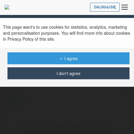
Tog
ZALOGUJ SIĘ
Close
nav
This page want's to use cookies for statistics, analytics, marketing
and personalisation purposes. You will find more info about cookies
in Privacy Policy of this site.
✓ I agree
Patricia Gerlach
@patriciagerlach
I don't agree
więcej
Brak widzialnych wpisów w tym miejscu.