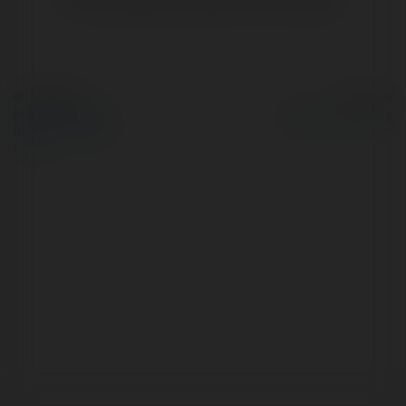
© Ekademia.pl
Powered by
Polityka Prywatności
Regulamin
|
Zażądaj
zwrotu