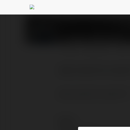
Сидор Турянский
@ov
PROFIL
PRODUKTY
BLOG
займ онлайн без отказа
займ онлайн без отказаÂ Â 
Kontakt: