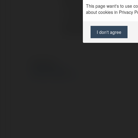
Pełna nazwa:
This page want's to use coo
about cookies in Privacy Pol
Lokalizacja:
Strona WWW:
I don't agree
© Ekademia.pl
Polityka Prywatności
Regulamin
|
Zażądaj zwrotu