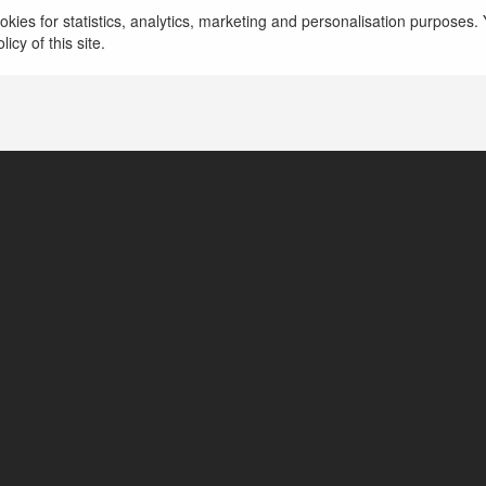
Сидор Турянский
kies for statistics, analytics, marketing and personalisation purposes. Y
icy of this site.
Ижевск, Poland
https://www.mikrozaim.site