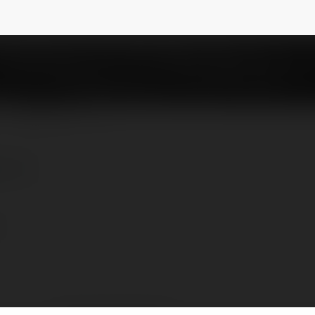
ybib
NEWSLETTER
Â Â Â
Â