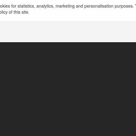
Tìm hiểu bảng thống kê kết quả lô miền bắc ngày
kies for statistics, analytics, marketing and personalisation purposes. Y
chuẩnBảng thống kê kết quả lô miền bắc là một 
icy of this site.
więcej