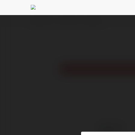
Ekademia.pl
isaac10 Will
Newsletter