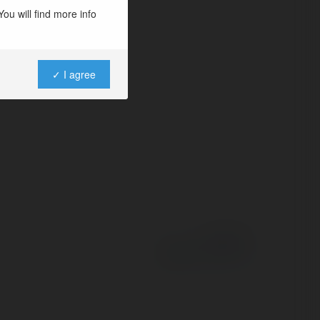
 hôm nay
ou will find more info
trong những…
✓ I agree
Powered by