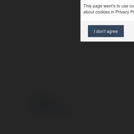
This page want's to use coo
about cookies in Privacy Pol
I don't agree
© Ekademia.pl
Polityka Prywatności
Regulamin
|
Zażądaj zwrotu