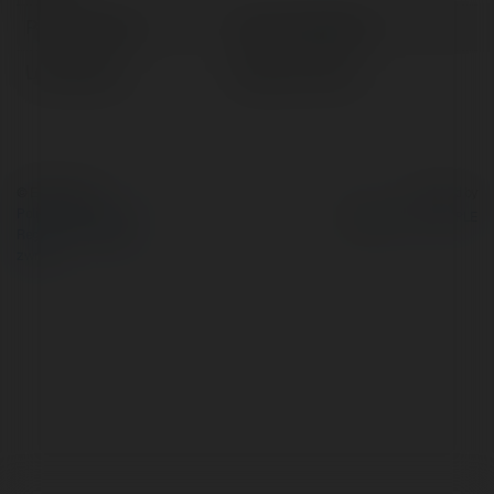
Pełna nazwa:
Oskar Dawidziuk
Lokalizacja:
Rzgów, Poland
© Ekademia.pl
Powered by
Polityka Prywatności
Regulamin
|
Zażądaj
zwrotu