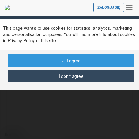
Tog
ZALOGUJ SIĘ
Close
nav
This page want's to use cookies for statistics, analytics, marketing
and personalisation purposes. You will find more info about cookies
in Privacy Policy of this site.
✓ I agree
Oskar Dawidziuk
@oskardawidziuk
I don't agree
Kontakt: