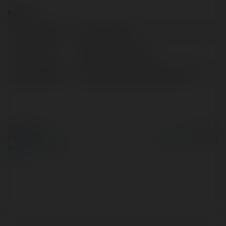
Kontakt:
Pełna nazwa:
Zbylut Labuda
Lokalizacja:
Białobrzegi, Poland
Strona WWW:
https://vivesesensoduo.com/fr/
© Ekademia.pl
Powered by
Polityka Prywatności
Regulamin
|
Zażądaj
zwrotu