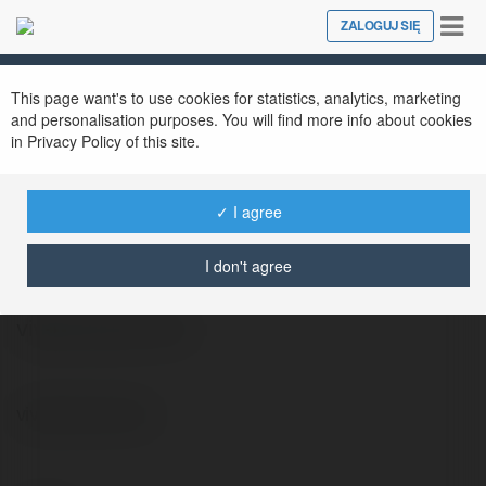
Tog
ZALOGUJ SIĘ
Close
nav
This page want's to use cookies for statistics, analytics, marketing
and personalisation purposes. You will find more info about cookies
in Privacy Policy of this site.
✓ I agree
Zbylut Labuda
@oresucoge
I don't agree
vivese senso duo
vivese senso duo