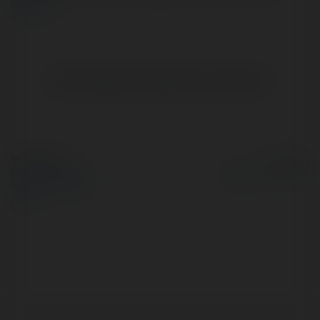
więcej
Brak widzialnych wpisów w tym miejscu.
© Ekademia.pl
Powered by
Polityka Prywatności
Regulamin
|
Zażądaj
zwrotu